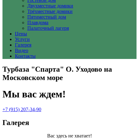
Гостевой дом
Двухместные домики
Трёхместные домики
Пятиместный дом
Плавдома
Палаточный лагеря
Цены
Услуги
Галерея
Видео
Контакты
Турбаза "Спарта" О. Уходово на
Московском море
Мы вас ждем!
+7 (915) 207-34-90
Галерея
Вас здесь не хватает!